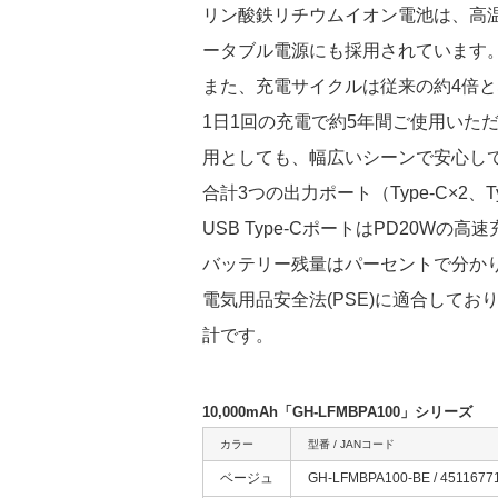
リン酸鉄リチウムイオン電池は、高
ータブル電源にも採用されています
また、充電サイクルは従来の約4倍と
1日1回の充電で約5年間ご使用い
用としても、幅広いシーンで安心し
合計3つの出力ポート（Type-C×2
USB Type-CポートはPD20Wの
バッテリー残量はパーセントで分か
電気用品安全法(PSE)に適合して
計です。
10,000mAh「GH-LFMBPA100」シリーズ
カラー
型番 / JANコード
ベージュ
GH-LFMBPA100-BE / 4511677