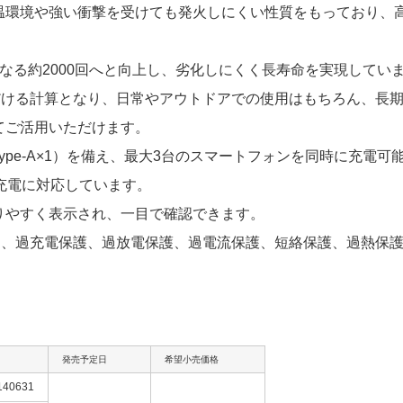
温環境や強い衝撃を受けても発火しにくい性質をもっており、
。
なる約2000回へと向上し、劣化しにくく長寿命を実現してい
ただける計算となり、日常やアウトドアでの使用はもちろん、長
てご活用いただけます。
、Type-A×1）を備え、最大3台のスマートフォンを同時に充電可
高速充電に対応しています。
りやすく表示され、一目で確認できます。
おり、過充電保護、過放電保護、過電流保護、短絡保護、過熱保
発売予定日
希望小売価格
140631