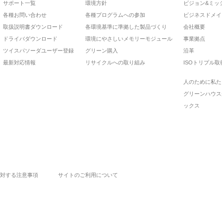
サポート一覧
環境方針
ビジョン&ミッ
各種お問い合わせ
各種プログラムへの参加
ビジネスドメイ
取扱説明書ダウンロード
各環境基準に準拠した製品づくり
会社概要
ドライバダウンロード
環境にやさしいメモリーモジュール
事業拠点
ツイスパソーダユーザー登録
グリーン購入
沿革
最新対応情報
リサイクルへの取り組み
ISOトリプル取
人のために私た
グリーンハウス
ックス
対する注意事項
サイトのご利用について