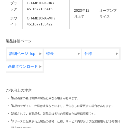
ブラ
GH-MB10PA-BK /
ック
4511677135415
2023年12
オープンプ
月上旬
ライス
ホワ
GH-MB10PA-WH /
イト
4511677135422
製品詳細ページ
詳細ページ Top
特長
仕様
画像ダウンロード
ご使用上の注意
製品画像の色は実際の製品と異なる場合があります。
製品のデザイン、仕様は改良などにより、予告なしに変更する場合があります。
記載されている商品名、製品名は各社の商標または登録商標です。
リリースに記載された製品の価格、仕様、サービス内容および企業情報などは発表日
現在のものです。