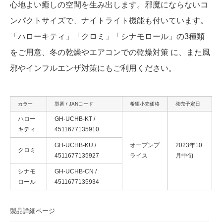
心地よい癒しの空間を生み出します。邪魔にならないコ
ンパクトサイズで、ナイトライト機能も付いています。
「ハローキティ」「クロミ」「シナモロール」の3種類
をご用意、冬の乾燥やエアコンでの乾燥対策 に、また風
邪やインフルエンザ対策にもご利用ください。
カラー
型番 / JANコード
希望小売価格
発売予定日
ハロー
GH-UCHB-KT /
キティ
4511677135910
GH-UCHB-KU /
オープンプ
2023年10
クロミ
4511677135927
ライス
月中旬
シナモ
GH-UCHB-CN /
ロール
4511677135934
製品詳細ページ