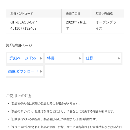
型番 / JANコード
発売予定日
希望小売価格
GH-ULACB-GY /
2023年7月上
オープンプラ
4511677132469
旬
イス
製品詳細ページ
詳細ページ Top
特長
仕様
画像ダウンロード
ご使用上の注意
製品画像の色は実際の製品と異なる場合があります。
製品のデザイン、仕様は改良などにより、予告なしに変更する場合があります。
記載されている商品名、製品名は各社の商標または登録商標です。
リリースに記載された製品の価格、仕様、サービス内容および企業情報などは発表日