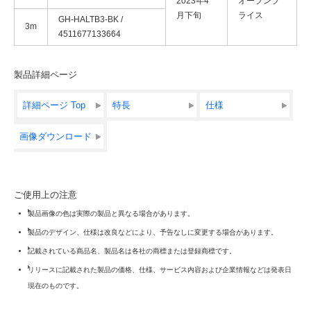
2023年4
オープンプ
月下旬
ライス
GH-HALTB3-BK /
3m
4511677133664
製品詳細ページ
詳細ページ Top
特長
仕様
画像ダウンロード
ご使用上の注意
製品画像の色は実際の製品と異なる場合があります。
製品のデザイン、仕様は改良などにより、予告なしに変更する場合があります。
記載されている商品名、製品名は各社の商標または登録商標です。
リリースに記載された製品の価格、仕様、サービス内容および企業情報などは発表日
現在のものです。