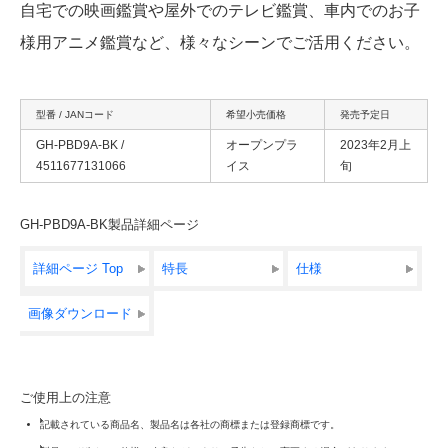
自宅での映画鑑賞や屋外でのテレビ鑑賞、車内でのお子
様用アニメ鑑賞など、様々なシーンでご活用ください。
型番 / JANコード
希望小売価格
発売予定日
GH-PBD9A-BK /
オープンプラ
2023年2月上
4511677131066
イス
旬
GH-PBD9A-BK製品詳細ページ
詳細ページ Top
特長
仕様
画像ダウンロード
ご使用上の注意
記載されている商品名、製品名は各社の商標または登録商標です。