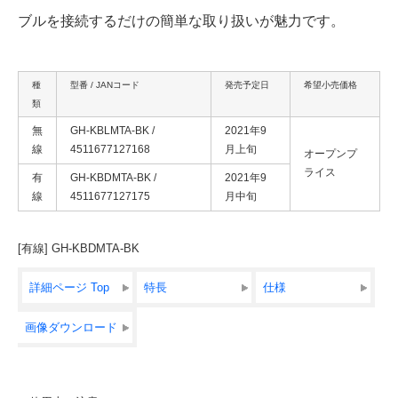
ブルを接続するだけの簡単な取り扱いが魅力です。
種
型番 / JANコード
発売予定日
希望小売価格
類
無
GH-KBLMTA-BK /
2021年9
線
4511677127168
月上旬
オープンプ
ライス
有
GH-KBDMTA-BK /
2021年9
線
4511677127175
月中旬
[有線] GH-KBDMTA-BK
詳細ページ Top
特長
仕様
画像ダウンロード