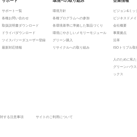
サポート
環境への取り組み
企業情報
サポート一覧
環境方針
ビジョン&ミッ
各種お問い合わせ
各種プログラムへの参加
ビジネスドメイ
取扱説明書ダウンロード
各環境基準に準拠した製品づくり
会社概要
ドライバダウンロード
環境にやさしいメモリーモジュール
事業拠点
ツイスパソーダユーザー登録
グリーン購入
沿革
最新対応情報
リサイクルへの取り組み
ISOトリプル取
人のために私た
グリーンハウス
ックス
対する注意事項
サイトのご利用について