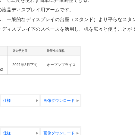
レバーで工具を使わず簡単に昇降調整できる、
の液晶ディスプレイ用アームです。
き、一般的なディスプレイの台座（スタンド）より平らなスタ
たディスプレイ下のスペースを活用し、机を広々と使うことが
発売予定日
希望小売価格
5
2021年8月下旬
オープンプライス
52
仕様
画像ダウンロード
仕様
画像ダウンロード