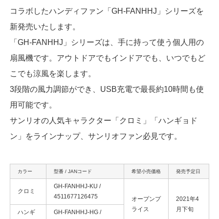
コラボしたハンディファン「GH-FANHHJ」シリーズを
新発売いたします。
「GH-FANHHJ」シリーズは、手に持って使う個人用の
扇風機です。アウトドアでもインドアでも、いつでもど
こでも涼風を楽します。
3段階の風力調節ができ、USB充電で最長約10時間も使
用可能です。
サンリオの人気キャラクター「クロミ」「ハンギョド
ン」をラインナップ、サンリオファン必見です。
カラー
型番 / JANコード
希望小売価格
発売予定日
GH-FANHHJ-KU /
クロミ
4511677126475
オープンプ
2021年4
ライス
月下旬
ハンギ
GH-FANHHJ-HG /