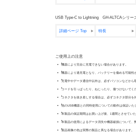
USB Type-C to Lightning GH-ALTC
詳細ページ Top
特長
ご使用上の注意
機器により完全に充電できない場合があります。
機器により過充電となり、バッテリーを傷める可能性
充電中やデータ通信中以外は、必ずパソコンなどから
コードを引っぱったり、ねじったり、傷つけないでく
コネクタを抜き差しする場合は、必ずコネクタ部分を
他のUSB機器との同時使用についての動作は保証いた
本製品の保証期間はお買い上げ後、1週間とさせてい
本製品の使用によるデータ消失や機器破損について、
製品画像の色は実際の製品と異なる場合があります。