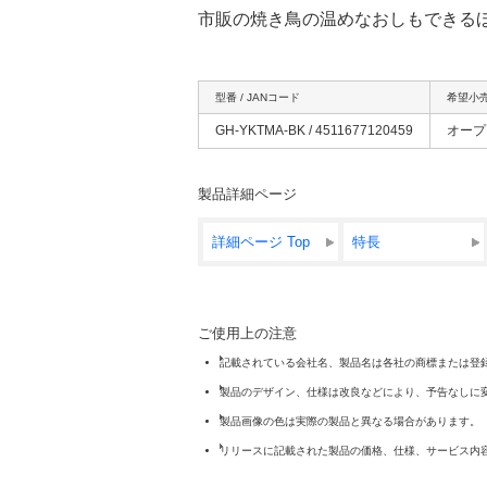
市販の焼き鳥の温めなおしもできる
型番 / JANコード
希望小
GH-YKTMA-BK / 4511677120459
オープ
製品詳細ページ
詳細ページ Top
特長
ご使用上の注意
記載されている会社名、製品名は各社の商標または登
製品のデザイン、仕様は改良などにより、予告なしに
製品画像の色は実際の製品と異なる場合があります。
リリースに記載された製品の価格、仕様、サービス内