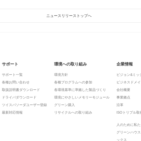
ニュースリリーストップへ
サポート
環境への取り組み
企業情報
サポート一覧
環境方針
ビジョン&ミッ
各種お問い合わせ
各種プログラムへの参加
ビジネスドメイ
取扱説明書ダウンロード
各環境基準に準拠した製品づくり
会社概要
ドライバダウンロード
環境にやさしいメモリーモジュール
事業拠点
ツイスパソーダユーザー登録
グリーン購入
沿革
最新対応情報
リサイクルへの取り組み
ISOトリプル取
人のために私た
グリーンハウス
ックス