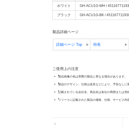
ホワイト
GH-ACU1G-WH / 4511677119
ブラック
GH-ACU1G-BK / 45116771193
製品詳細ページ
詳細ページ Top
特長
ご使用上の注意
製品画像の色は実際の製品と異なる場合があります。
製品のデザイン、仕様は改良などにより、予告なしに
記載されている会社名、商品名は各社の商標または登
リリースに記載された製品の価格、仕様、サービス内