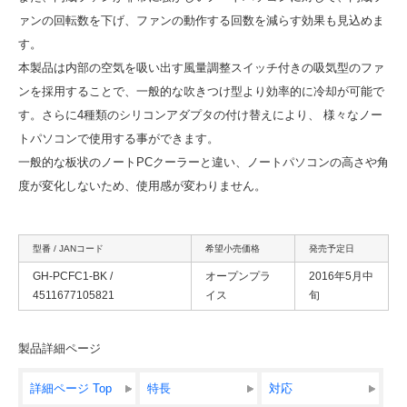
ァンの回転数を下げ、ファンの動作する回数を減らす効果も見込めま
す。
本製品は内部の空気を吸い出す風量調整スイッチ付きの吸気型のファ
ンを採用することで、一般的な吹きつけ型より効率的に冷却が可能で
す。さらに4種類のシリコンアダプタの付け替えにより、 様々なノー
トパソコンで使用する事ができます。
一般的な板状のノートPCクーラーと違い、ノートパソコンの高さや角
度が変化しないため、使用感が変わりません。
型番 / JANコード
希望小売価格
発売予定日
GH-PCFC1-BK /
オープンプラ
2016年5月中
4511677105821
イス
旬
製品詳細ページ
詳細ページ Top
特長
対応