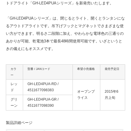
トドアライト「GH-LED4PUAシリーズ」を新発売いたします。
「GH-LED4PUAシリーズ」は、閉じるとライト、開くとランタンにな
るアウトドアライトです。吊下げフックとマグネットでさまざまな使
い方ができます。明るさ二段階に加え、やわらかな電球色の三通りの
あかりが可能、乾電池3本で最長48時間使用可能です。いざというと
きの備えにもオススメです。
カラ
型番 / JANコード
希望小売価格
発売予定日
ー
レッ
GH-LED4PUA-RD /
ド
4511677098383
オープンプ
2015年6
ライス
月上旬
グリ
GH-LED4PUA-GR /
ーン
4511677098390
製品詳細ページ