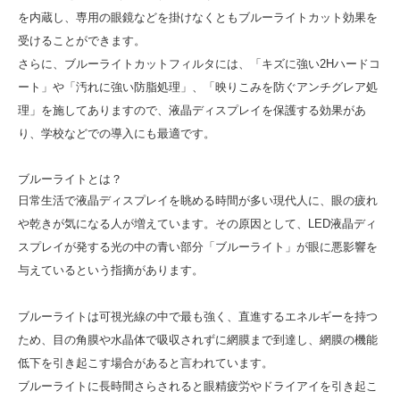
を内蔵し、専用の眼鏡などを掛けなくともブルーライトカット効果を
受けることができます。
さらに、ブルーライトカットフィルタには、「キズに強い2Hハードコ
ート」や「汚れに強い防脂処理」、「映りこみを防ぐアンチグレア処
理」を施してありますので、液晶ディスプレイを保護する効果があ
り、学校などでの導入にも最適です。
ブルーライトとは？
日常生活で液晶ディスプレイを眺める時間が多い現代人に、眼の疲れ
や乾きが気になる人が増えています。その原因として、LED液晶ディ
スプレイが発する光の中の青い部分「ブルーライト」が眼に悪影響を
与えているという指摘があります。
ブルーライトは可視光線の中で最も強く、直進するエネルギーを持つ
ため、目の角膜や水晶体で吸収されずに網膜まで到達し、網膜の機能
低下を引き起こす場合があると言われています。
ブルーライトに長時間さらされると眼精疲労やドライアイを引き起こ