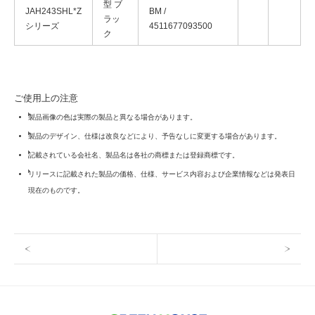
型 ブ
JAH243SHL*Z
BM /
ラッ
シリーズ
4511677093500
ク
ご使用上の注意
製品画像の色は実際の製品と異なる場合があります。
製品のデザイン、仕様は改良などにより、予告なしに変更する場合があります。
記載されている会社名、製品名は各社の商標または登録商標です。
リリースに記載された製品の価格、仕様、サービス内容および企業情報などは発表日
現在のものです。