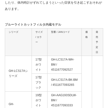
したり、体内時計がずれてしまうといった症状を引き起こすおそれが
あります。
ブルーライトカットフィルタ内蔵モデル
シリーズ
サイズ
型番 / JANコード
価
発
/ カラ
格
売
ー
予
定
日
17型
GH-LCS17A-WH-
ホワ
BM /
イト
4511677092527
GH-LCS17Aシ
リーズ
17型
GH-LCS17A-BK-BM
ブラ
/ 4511677093265
ック
19型
GH-AAG193SDLW-
ホワ
BM /
GH-
イト
4511677093333