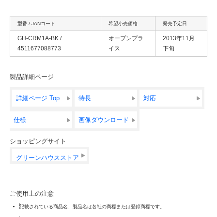
型番 / JANコード
希望小売価格
発売予定日
GH-CRM1A-BK /
オープンプラ
2013年11月
4511677088773
イス
下旬
製品詳細ページ
詳細ページ Top
特長
対応
仕様
画像ダウンロード
ショッピングサイト
グリーンハウスストア
ご使用上の注意
記載されている商品名、製品名は各社の商標または登録商標です。