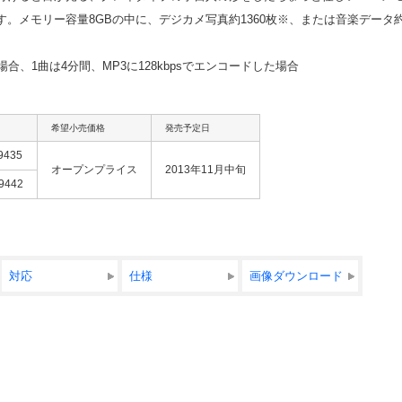
。メモリー容量8GBの中に、デジカメ写真約1360枚
※
、または音楽データ約20
合、1曲は4分間、MP3に128kbpsでエンコードした場合
希望小売価格
発売予定日
9435
オープンプライス
2013年11月中旬
9442
対応
仕様
画像ダウンロード