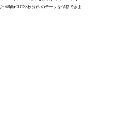
48曲(CD128枚分)
※
のデータを保存できま