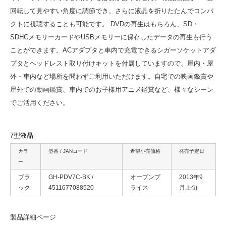
回転して見やすい角度に調節でき、さらに液晶を折りたたんでコンパ
クトに視聴することも可能です。 DVDの再生はもちろん、SD・
SDHCメモリーカードやUSBメモリーに保存したデータの再生も行う
ことができます。ACアダプタと車内で充電できるシガーソケットアダ
プタとヘッドレスト取り付けキットを付属していますので、屋内・屋
外・車内など場所を問わずご利用いただけます。自宅での映画鑑賞や
屋外での動画鑑賞、車内でのお子様用アニメ鑑賞など、様々なシーン
でご活用ください。
7型液晶
カラ
型番 / JANコード
希望小売価格
発売予定日
ー
ブラ
GH-PDV7C-BK /
オープンプ
2013年9
ック
4511677088520
ライス
月上旬
製品詳細ページ