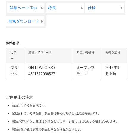
詳細ページ Top
特長
仕様
画像ダウンロード
9型液晶
カラ
型番 / JANコード
希望小売価格
発売予定日
ー
ブラ
GH-PDV9C-BK /
オープンプ
2013年9
ック
4511677088537
ライス
月上旬
ご使用上の注意
画面ははめ込み合成です。
記載されている商品名、製品名は各社の商標または登録商標です。
製品のデザイン、仕様は改良などにより、予告なしに変更する場合があります。
製品画像の色は実際の製品と異なる場合があります。