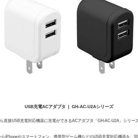
USB充電ACアダプタ | GH-AC-U2Aシリーズ
直接USB充電対応機器に充電ができるACアダプタ「GH-AC-U2A」シリ
ントからiPhoneやスマートフォン、携帯型ゲーム機などのUSB充電対応機器を