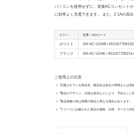
パソコンを使用せずに、直接ACコンセントか
に効率よく充電できます。 また、2.1Aの高
カラー
型番 / JANコード
ホワイト
GH-AC-U2AW / 451167708150
ブラック
GH-AC-U2AK / 451167708151
ご使用上の注意
記載されている商品名、製品名は各社の商標または登
製品のデザイン、仕様は改良などにより、予告なしに
製品画像の色は実際の製品と異なる場合があります。
リリースに記載された製品の価格、仕様、サービス内