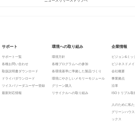
ニュースリリーストップへ
サポート
環境への取り組み
企業情報
サポート一覧
環境方針
ビジョン&ミッ
各種お問い合わせ
各種プログラムへの参加
ビジネスドメイ
取扱説明書ダウンロード
各環境基準に準拠した製品づくり
会社概要
ドライバダウンロード
環境にやさしいメモリーモジュール
事業拠点
ツイスパソーダユーザー登録
グリーン購入
沿革
最新対応情報
リサイクルへの取り組み
ISOトリプル取
人のために私た
グリーンハウス
ックス