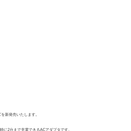
ーズを新発売いたします。
、同時に2台まで充電できるACアダプタです。