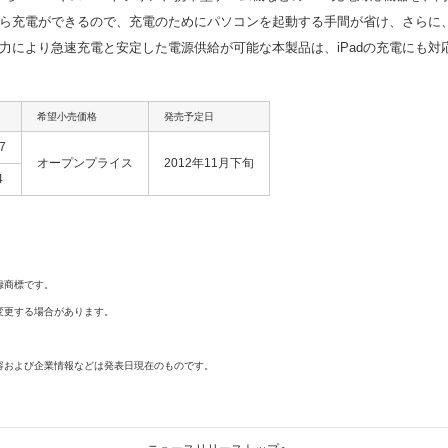
ら充電ができるので、充電のためにパソコンを起動する手間が省け、さらに、
出力により急速充電と安定した電源供給が可能な本製品は、iPadの充電にも対
希望小売価格
発売予定日
7
オープンプライス
2012年11月下旬
4
録商標です。
変更する場合があります。
容および企業情報などは発表日現在のものです。