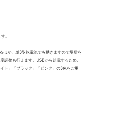
ます。
えるほか、単3型乾電池でも動きますので場所を
度調整も行えます。USBから給電するため、
イト」「ブラック」「ピンク」の3色をご用