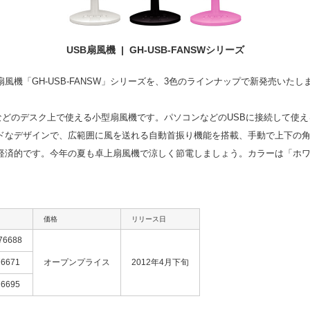
USB扇風機 | GH-USB-FANSWシリーズ
機「GH-USB-FANSW」シリーズを、3色のラインナップで新発売いたし
ィスなどのデスク上で使える小型扇風機です。パソコンなどのUSBに接続して使
ドなデザインで、広範囲に風を送れる自動首振り機能を搭載、手動で上下の角
経済的です。今年の夏も卓上扇風機で涼しく節電しましょう。カラーは「ホワ
価格
リリース日
76688
76671
オープンプライス
2012年4月下旬
76695