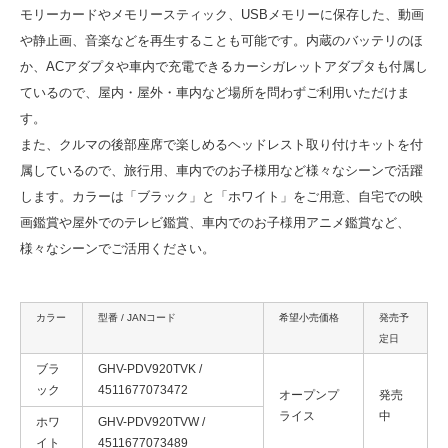
モリーカードやメモリースティック、USBメモリーに保存した、動画
や静止画、音楽などを再生することも可能です。内蔵のバッテリのほ
か、ACアダプタや車内で充電できるカーシガレットアダプタも付属し
ているので、屋内・屋外・車内など場所を問わずご利用いただけま
す。
また、クルマの後部座席で楽しめるヘッドレスト取り付けキットを付
属しているので、旅行用、車内でのお子様用など様々なシーンで活躍
します。カラーは「ブラック」と「ホワイト」をご用意、自宅での映
画鑑賞や屋外でのテレビ鑑賞、車内でのお子様用アニメ鑑賞など、
様々なシーンでご活用ください。
カラー
型番 / JANコード
希望小売価格
発売予
定日
ブラ
GHV-PDV920TVK /
ック
4511677073472
オープンプ
発売
ライス
中
ホワ
GHV-PDV920TVW /
イト
4511677073489