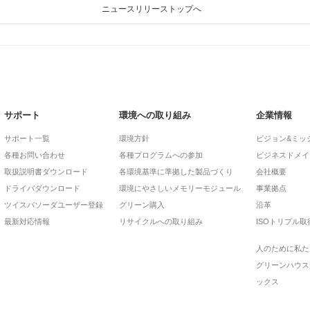
ニュースリリーストップへ
サポート
環境への取り組み
企業情報
サポート一覧
環境方針
ビジョン&ミッ
各種お問い合わせ
各種プログラムへの参加
ビジネスドメイ
取扱説明書ダウンロード
各環境基準に準拠した製品づくり
会社概要
ドライバダウンロード
環境にやさしいメモリーモジュール
事業拠点
ツイスパソーダユーザー登録
グリーン購入
沿革
最新対応情報
リサイクルへの取り組み
ISOトリプル取
人のために私た
グリーンハウス
ックス