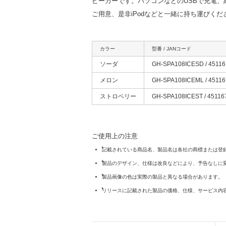
ピーカーです。パソコンなどのUSBで充電、
ご用意、是非iPodなどと一緒に持ち運びくだ
カラー
型番 / JANコード
ソーダ
GH-SPA108ICESD / 4511
メロン
GH-SPA108ICEML / 4511
ストロベリー
GH-SPA108ICEST / 45116
ご使用上の注意
記載されている商品名、製品名は各社の商標または登
製品のデザイン、仕様は改良などにより、予告なしに
製品画像の色は実際の製品と異なる場合があります。
リリースに記載された製品の価格、仕様、サービス内