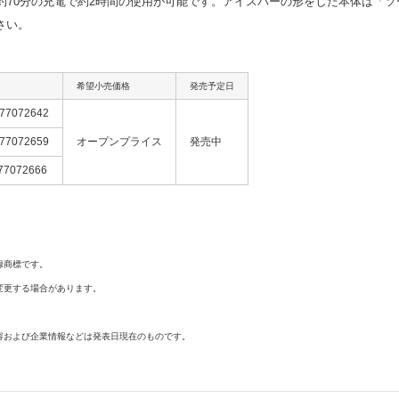
約70分の充電で約2時間の使用が可能です。アイスバーの形をした本体は「
さい。
希望小売価格
発売予定日
677072642
677072659
オープンプライス
発売中
77072666
録商標です。
変更する場合があります。
容および企業情報などは発表日現在のものです。