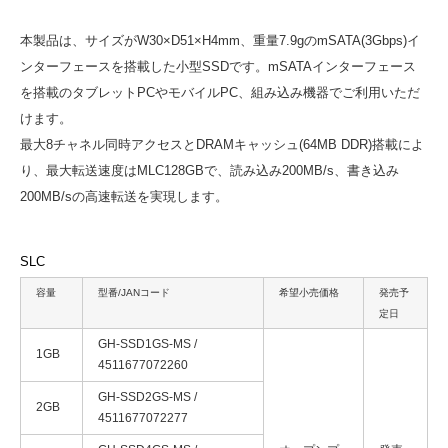
本製品は、サイズがW30×D51×H4mm、重量7.9gのmSATA(3Gbps)イ
ンターフェースを搭載した小型SSDです。mSATAインターフェース
を搭載のタブレットPCやモバイルPC、組み込み機器でご利用いただ
けます。
最大8チャネル同時アクセスとDRAMキャッシュ(64MB DDR)搭載によ
り、最大転送速度はMLC128GBで、読み込み200MB/s、書き込み
200MB/sの高速転送を実現します。
SLC
容量
型番/JANコード
希望小売価格
発売予
定日
GH-SSD1GS-MS /
1GB
4511677072260
GH-SSD2GS-MS /
2GB
4511677072277