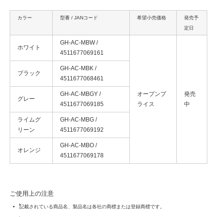
カラー
型番 / JANコード
希望小売価格
発売予
定日
GH-AC-MBW /
ホワイト
4511677069161
GH-AC-MBK /
ブラック
4511677068461
GH-AC-MBGY /
オープンプ
発売
グレー
4511677069185
ライス
中
ライムグ
GH-AC-MBG /
リーン
4511677069192
GH-AC-MBO /
オレンジ
4511677069178
ご使用上の注意
記載されている商品名、製品名は各社の商標または登録商標です。