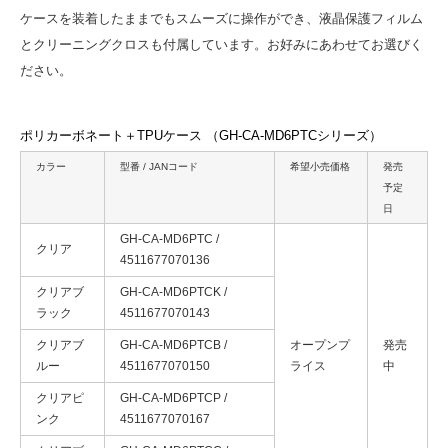
ケースを装着したままでもスムーズに操作ができ、液晶保護フィルム
とクリーニングクロスも付属しています。お好みにあわせてお選びく
ださい。
ポリカーボネート＋TPUケース （GH-CA-MD6PTCシリーズ）
カラー
型番 / JANコード
希望小売価格
発売
予定
日
GH-CA-MD6PTC /
クリア
4511677070136
クリアブ
GH-CA-MD6PTCK /
ラック
4511677070143
クリアブ
GH-CA-MD6PTCB /
オープンプ
発売
ルー
4511677070150
ライス
中
クリアピ
GH-CA-MD6PTCP /
ンク
4511677070167