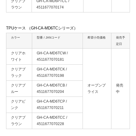
クリアブ
GH-CA-MD6PTCC /
ラウン
4511677070174
TPUケース （GH-CA-MD6TCシリーズ）
カラー
型番 / JANコード
希望小売価格
発売予
定日
クリアホ
GH-CA-MD6TCW /
ワイト
4511677070181
クリアブ
GH-CA-MD6TCK /
ラック
4511677070198
クリアブ
GH-CA-MD6TCB /
オープンプ
発売
ルー
4511677070204
ライス
中
クリアピ
GH-CA-MD6TCP /
ンク
4511677070211
クリアブ
GH-CA-MD6TCC /
ラウン
4511677070228