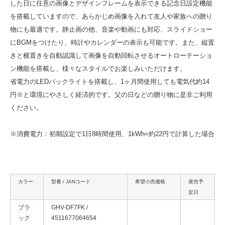
した日に任意の画像とデザインフレームを表示できる記念日設定機能
を搭載していますので、あらかじめ画像を入れて友人や家族への贈り
物にも最適です。静止画の他、音楽や動画にも対応、スライドショー
にBGMをつけたり、時計やカレンダーの表示も可能です。また、縦置
きと横置きを自動認識して画像を自動回転させるオートローテーショ
ン機能を搭載し、様々なスタイルでお楽しみいただけます。
省電力のLEDバックライトを搭載し、1ヶ月間使用しても電気代約14
円※と環境にやさしく経済的です。父の日などの贈り物に是非ご利用
ください。
※消費電力：初期設定で1日8時間使用、1kWh=約22円で計算した場合
カラー
型番 / JANコード
希望小売価格
発売予
定日
ブラ
GHV-DF7FK /
ック
4511677064654