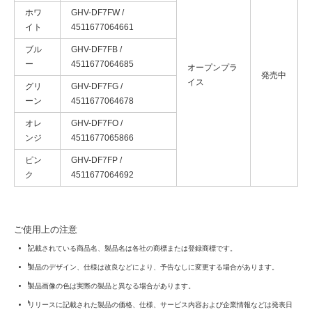
ホワ
GHV-DF7FW /
イト
4511677064661
ブル
GHV-DF7FB /
ー
4511677064685
オープンプラ
発売中
イス
グリ
GHV-DF7FG /
ーン
4511677064678
オレ
GHV-DF7FO /
ンジ
4511677065866
ピン
GHV-DF7FP /
ク
4511677064692
ご使用上の注意
記載されている商品名、製品名は各社の商標または登録商標です。
製品のデザイン、仕様は改良などにより、予告なしに変更する場合があります。
製品画像の色は実際の製品と異なる場合があります。
リリースに記載された製品の価格、仕様、サービス内容および企業情報などは発表日