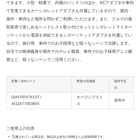
できます。小型・軽量で、内蔵のバッテリのほか、ACアダプタや車内
で充電できるカーシガレットアダプタも付属していますので、屋内・
屋外・車内など場所を問わずご利用いただけます。また、クルマの後
部座席で楽しめるヘッドレスト取り付けキットとシガレットライター
ソケットから電源を供給できるシガーソケットアダプタを付属してい
るので、旅行用、車内でのお子様用など様々なシーンで活躍します。
自宅での映画鑑賞や屋外でのテレビ鑑賞、車内でのお子様用アニメ鑑
賞など、様々なシーンでご活用ください。
型番 / JANコード
希望小売価格
発売予定
日
GHV-PDV761ST /
オープンプライ
発売中
4511677063855
ス
ご使用上の注意
記載されている商品名、製品名は各社の商標または登録商標です。