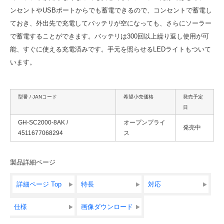
ンセントやUSBポートからでも蓄電できるので、コンセントで蓄電し
ておき、外出先で充電してバッテリが空になっても、さらにソーラー
で蓄電することができます。バッテリは300回以上繰り返し使用が可
能、すぐに使える充電済みです。手元を照らせるLEDライトもついて
います。
型番 / JANコード
希望小売価格
発売予定
日
GH-SC2000-8AK /
オープンプライ
発売中
4511677068294
ス
製品詳細ページ
詳細ページ Top
特長
対応
仕様
画像ダウンロード