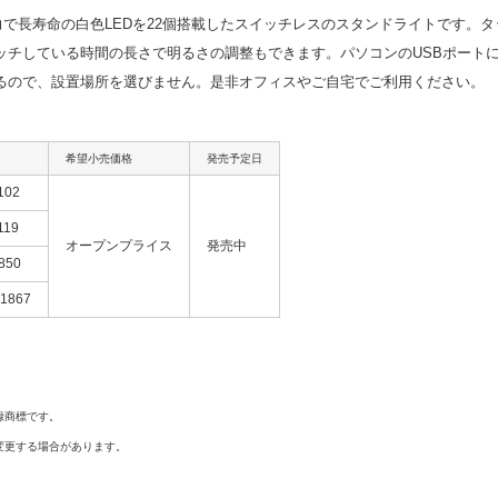
省電力で長寿命の白色LEDを22個搭載したスイッチレスのスタンドライトです
ッチしている時間の長さで明るさの調整もできます。パソコンのUSBポートに
るので、設置場所を選びません。是非オフィスやご自宅でご利用ください。
希望小売価格
発売予定日
102
119
オープンプライス
発売中
850
71867
録商標です。
変更する場合があります。