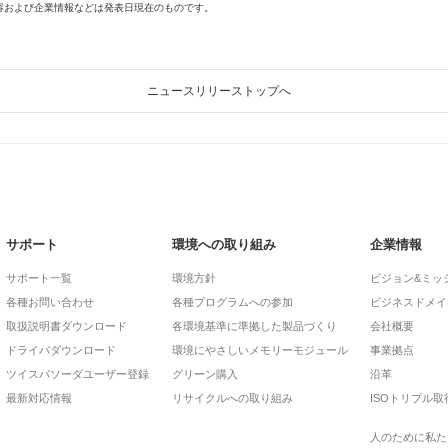
容および企業情報などは発表日現在のものです。
ニュースリリーストップへ
サポート
環境への取り組み
企業情報
サポート一覧
環境方針
ビジョン&ミッ
各種お問い合わせ
各種プログラムへの参加
ビジネスドメイ
取扱説明書ダウンロード
各環境基準に準拠した製品づくり
会社概要
ドライバダウンロード
環境にやさしいメモリーモジュール
事業拠点
ツイスパソーダユーザー登録
グリーン購入
沿革
最新対応情報
リサイクルへの取り組み
ISOトリプル取
人のために私た