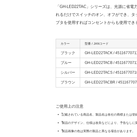
「GH-LED22TAC」シリーズは、光源に
れるだけでスイッチのオン、オフができ、タ
プタを使用すればコンセントからも使用でき
カラー
型番 / JANコード
ブラック
GH-LED22TACK / 4511677071
ブルー
GH-LED22TACB / 4511677071
シルバー
GH-LED22TACS / 4511677071
ブラウン
GH-LED22TACBR / 45116770
ご使用上の注意
記載されている商品名、製品名は各社の商標または登
製品のデザイン、仕様は改良などにより、予告なしに
製品画像の色は実際の製品と異なる場合があります。