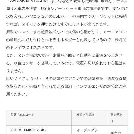
「GH-USB-MISTCARK」は、冬などの乾燥した時期に最適な、デスク
周りと車内を潤す、USB/シガーソケット両用の加湿器です。タンクに
水を入れ、パソコンなどのUSBポートや車内でシガーソケットに接続
すれば、スイッチを押すだけですぐにミストが出てきます。
振動でミストにする超音波式なので火傷の心配がなく、カーエアコン
の通風孔に取り付けられる専用ホルダーも付属しているので、長時間
のドライブにオススメです。
また、タンク内の水位が一定量を下回ると自動的に電源を停止させ
る、水位センサーを搭載しているので、電源を切り忘れても心配はあ
りません。
肌やノドにはつらい、冬の乾燥やエアコンでの乾燥対策、適度な湿度
を取ることが有効と言われている風邪・インフルエンザの対策にご利
用ください。
型番 / JANコード
希望小売価格
発売予定
日
GH-USB-MISTCARK /
オープンプラ
発売中