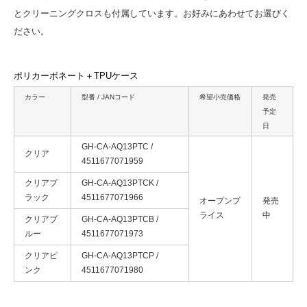
とクリーニングクロスも付属しています。お好みにあわせてお選びく
ださい。
ポリカーボネート＋TPUケース
カラー
型番 / JANコード
希望小売価格
発売
予定
日
GH-CA-AQ13PTC /
クリア
4511677071959
クリアブ
GH-CA-AQ13PTCK /
ラック
4511677071966
オープンプ
発売
ライス
中
クリアブ
GH-CA-AQ13PTCB /
ルー
4511677071973
クリアピ
GH-CA-AQ13PTCP /
ンク
4511677071980