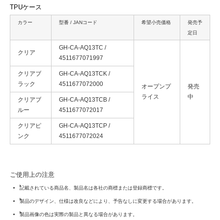
TPUケース
カラー
型番 / JANコード
希望小売価格
発売予
定日
GH-CA-AQ13TC /
クリア
4511677071997
クリアブ
GH-CA-AQ13TCK /
ラック
4511677072000
オープンプ
発売
ライス
中
クリアブ
GH-CA-AQ13TCB /
ルー
4511677072017
クリアピ
GH-CA-AQ13TCP /
ンク
4511677072024
ご使用上の注意
記載されている商品名、製品名は各社の商標または登録商標です。
製品のデザイン、仕様は改良などにより、予告なしに変更する場合があります。
製品画像の色は実際の製品と異なる場合があります。