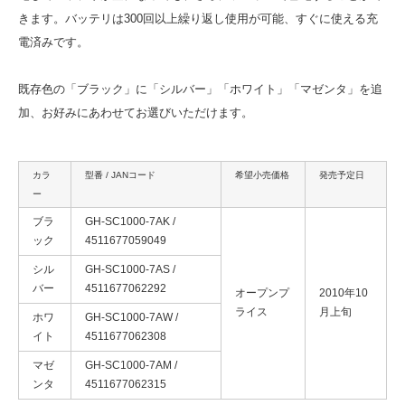
きます。バッテリは300回以上繰り返し使用が可能、すぐに使える充
電済みです。
既存色の「ブラック」に「シルバー」「ホワイト」「マゼンタ」を追
加、お好みにあわせてお選びいただけます。
カラ
型番 / JANコード
希望小売価格
発売予定日
ー
ブラ
GH-SC1000-7AK /
ック
4511677059049
シル
GH-SC1000-7AS /
バー
4511677062292
オープンプ
2010年10
ライス
月上旬
ホワ
GH-SC1000-7AW /
イト
4511677062308
マゼ
GH-SC1000-7AM /
ンタ
4511677062315