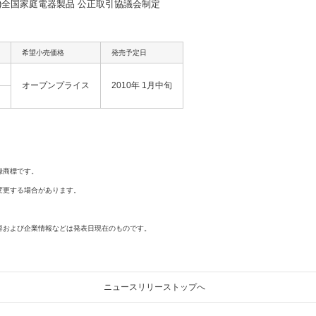
(社)全国家庭電器製品 公正取引協議会制定
希望小売価格
発売予定日
オープンプライス
2010年 1月中旬
録商標です。
変更する場合があります。
容および企業情報などは発表日現在のものです。
ニュースリリーストップへ