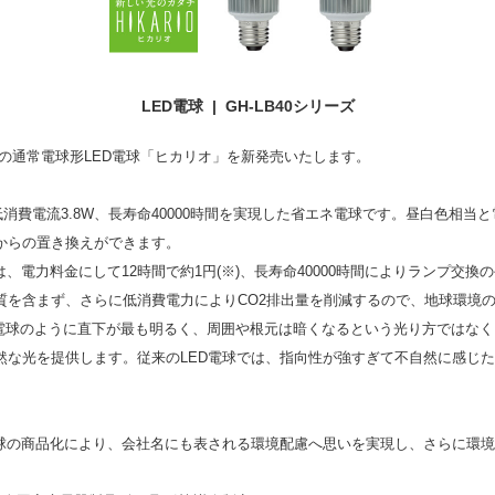
LED電球 | GH-LB40シリーズ
Wの通常電球形LED電球「ヒカリオ」を新発売いたします。
低消費電流3.8W、長寿命40000時間を実現した省エネ電球です。昼白色相
からの置き換えができます。
、電力料金にして12時間で約1円(※)、長寿命40000時間によりランプ交
質を含まず、さらに低消費電力によりCO2排出量を削減するので、地球環境
D電球のように直下が最も明るく、周囲や根元は暗くなるという光り方ではな
然な光を提供します。従来のLED電球では、指向性が強すぎて不自然に感じ
電球の商品化により、会社名にも表される環境配慮へ思いを実現し、さらに環