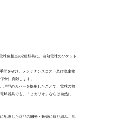
当と電球色相当の2種類共に、白熱電球のソケット
換の手間を省け、メンテナンスコスト及び廃棄物
の保全に貢献します。
く、球型のカバーを採用したことで、電球の根
た電球器具でも、「ヒカリオ」ならば自然に
境に配慮した商品の開発・販売に取り組み、地