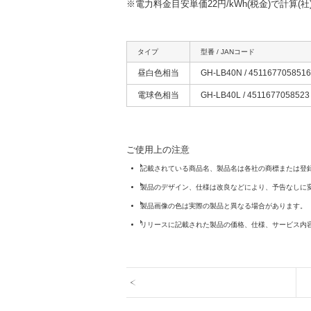
※電力料金目安単価22円/kWh(税金)で計算
タイプ
型番 / JANコード
昼白色相当
GH-LB40N / 4511677058516
電球色相当
GH-LB40L / 4511677058523
ご使用上の注意
記載されている商品名、製品名は各社の商標または登
製品のデザイン、仕様は改良などにより、予告なしに
製品画像の色は実際の製品と異なる場合があります。
リリースに記載された製品の価格、仕様、サービス内