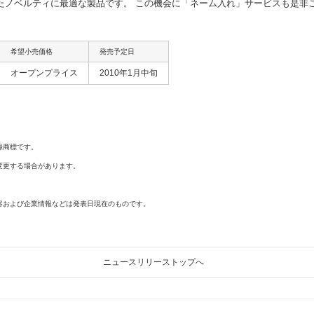
たノベルティに最適な製品です。 この機会に「ネーム入れ」サービスも是非
希望小売価格
発売予定日
オープンプライス
2010年1月中旬
録商標です。
変更する場合があります。
容および企業情報などは発表日現在のものです。
ニュースリリーストップへ