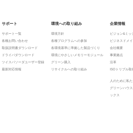
サポート
環境への取り組み
企業情報
サポート一覧
環境方針
ビジョン&ミッ
各種お問い合わせ
各種プログラムへの参加
ビジネスドメイ
取扱説明書ダウンロード
各環境基準に準拠した製品づくり
会社概要
ドライバダウンロード
環境にやさしいメモリーモジュール
事業拠点
ツイスパソーダユーザー登録
グリーン購入
沿革
最新対応情報
リサイクルへの取り組み
ISOトリプル取
人のために私た
グリーンハウス
ックス