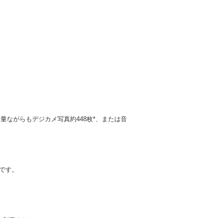
ながらもデジカメ写真約448枚*、または音
品です。