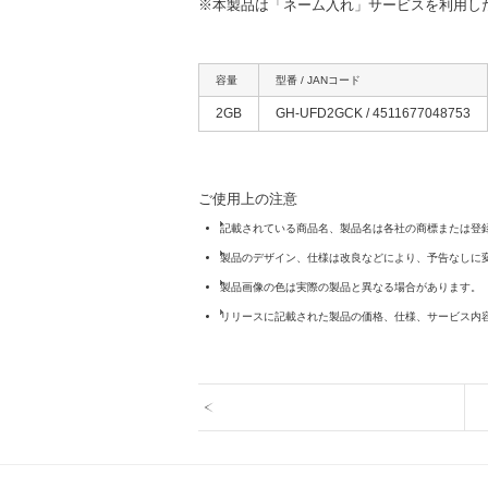
※本製品は「ネーム入れ」サービスを利用し
容量
型番 / JANコード
2GB
GH-UFD2GCK / 4511677048753
ご使用上の注意
記載されている商品名、製品名は各社の商標または登
製品のデザイン、仕様は改良などにより、予告なしに
製品画像の色は実際の製品と異なる場合があります。
リリースに記載された製品の価格、仕様、サービス内