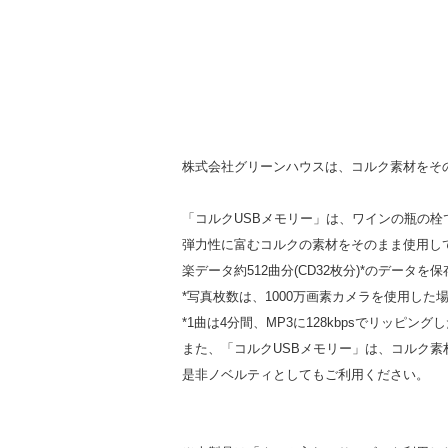
株式会社グリーンハウスは、コルク素材をそ
「コルクUSBメモリー」は、ワインの瓶の栓
弾力性に富むコルクの素材をそのまま使用して
楽データ約512曲分(CD32枚分)*のデータを
*写真枚数は、1000万画素カメラを使用した
*1曲は4分間、MP3に128kbpsでリッピング
また、「コルクUSBメモリー」は、コルク素
是非ノベルティとしてもご利用ください。