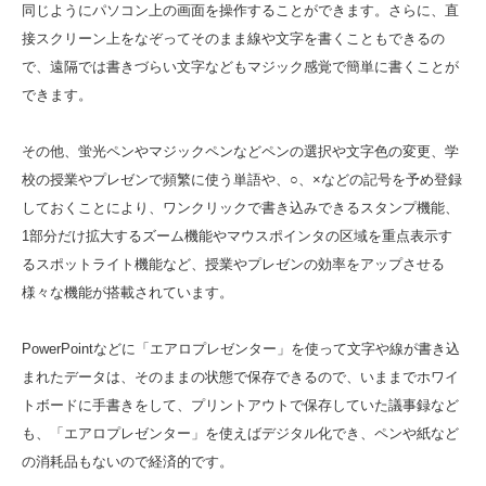
同じようにパソコン上の画面を操作することができます。さらに、直
接スクリーン上をなぞってそのまま線や文字を書くこともできるの
で、遠隔では書きづらい文字などもマジック感覚で簡単に書くことが
できます。
その他、蛍光ペンやマジックペンなどペンの選択や文字色の変更、学
校の授業やプレゼンで頻繁に使う単語や、○、×などの記号を予め登録
しておくことにより、ワンクリックで書き込みできるスタンプ機能、
1部分だけ拡大するズーム機能やマウスポインタの区域を重点表示す
るスポットライト機能など、授業やプレゼンの効率をアップさせる
様々な機能が搭載されています。
PowerPointなどに「エアロプレゼンター」を使って文字や線が書き込
まれたデータは、そのままの状態で保存できるので、いままでホワイ
トボードに手書きをして、プリントアウトで保存していた議事録など
も、「エアロプレゼンター」を使えばデジタル化でき、ペンや紙など
の消耗品もないので経済的です。