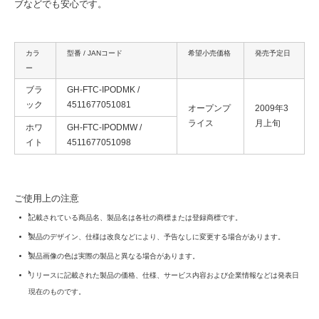
ブなどでも安心です。
カラ
型番 / JANコード
希望小売価格
発売予定日
ー
ブラ
GH-FTC-IPODMK /
ック
4511677051081
オープンプ
2009年3
ライス
月上旬
ホワ
GH-FTC-IPODMW /
イト
4511677051098
ご使用上の注意
記載されている商品名、製品名は各社の商標または登録商標です。
製品のデザイン、仕様は改良などにより、予告なしに変更する場合があります。
製品画像の色は実際の製品と異なる場合があります。
リリースに記載された製品の価格、仕様、サービス内容および企業情報などは発表日
現在のものです。