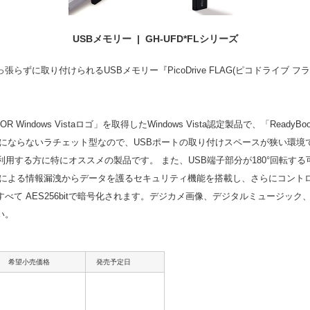
USBメモリー | GH-UFD*FLシリーズ
に取り付けられるUSBメモリー『PicoDrive FLAG(ピコドライブ フラッグ
D FOR Windows Vistaロゴ」を取得したWindows Vista認定製品で、「Re
ならないラチェット型なので、USBポートの取り付けスペースが狭い環境で使用
利用する方に特にオススメの製品です。 また、USB端子部分が180°回転す
失による情報漏洩からデータを護るセキュリティ機能を搭載し、さらにコント
べて AES256bitで暗号化されます。デジカメ画像、デジタルミュージッ
い。
希望小売価格
発売予定日