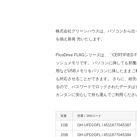
株式会社グリーンハウスは、パソコンから出っ張らず
を揃え新発 売いたします。
PicoDrive FLAGシリーズは、「CERTIFIE
ッシュメモリです。 パソコンに挿しても邪魔に
用などUSBメモリをパソコンに挿したままご
も対応させることができます。 さらに、紛
るので、パスワードでロックされたデータはす
カンタンに安心して持ち運んでご利用くださ
容量
型番 / JANコード
1GB
GH-UFD1GFL / 4511677045387
2GB
GH-UFD2GFL / 4511677045394