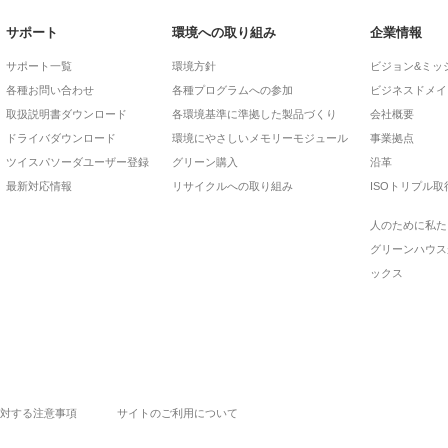
サポート
環境への取り組み
企業情報
サポート一覧
環境方針
ビジョン&ミッ
各種お問い合わせ
各種プログラムへの参加
ビジネスドメイ
取扱説明書ダウンロード
各環境基準に準拠した製品づくり
会社概要
ドライバダウンロード
環境にやさしいメモリーモジュール
事業拠点
ツイスパソーダユーザー登録
グリーン購入
沿革
最新対応情報
リサイクルへの取り組み
ISOトリプル取
人のために私た
グリーンハウス
ックス
対する注意事項
サイトのご利用について