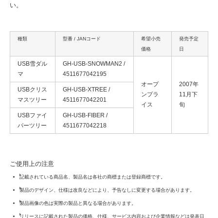
い。
種類
型番 / JANコード
希望小売
発売予定
価格
日
USB雪ダル
GH-USB-SNOWMAN2 /
マ
4511677042195
オープ
2007年
USBクリス
GH-USB-XTREE /
ンプラ
11月下
マスツリー
4511677042201
イス
旬
USBファイ
GH-USB-FIBER /
バーツリー
4511677042218
ご使用上の注意
記載されている商品名、製品名は各社の商標または登録商標です。
製品のデザイン、仕様は改良などにより、予告なしに変更する場合があります。
製品画像の色は実際の製品と異なる場合があります。
リリースに記載された製品の価格、仕様、サービス内容および企業情報などは発表日