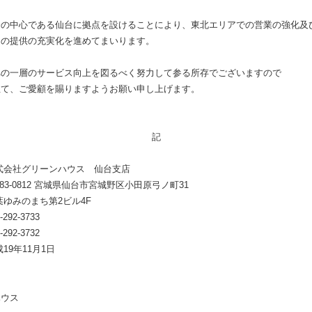
済の中心である仙台に拠点を設けることにより、東北エリアでの営業の強化及
スの提供の充実化を進めてまいります。
への一層のサービス向上を図るべく努力して参る所存でございますので
立て、ご愛顧を賜りますようお願い申し上げます。
記
式会社グリーンハウス 仙台支店
83-0812 宮城県仙台市宮城野区小田原弓ノ町31
葉ゆみのまち第2ビル4F
-292-3733
-292-3732
19年11月1日
ハウス