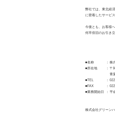
弊社では、東北経
に密着したサービ
今後とも、お客様
何卒倍旧のお引き
■名称
：
株
■所在地
：
〒9
青
■TEL
：
022
■FAX
：
022
■業務開始日
：
平成
株式会社グリーン