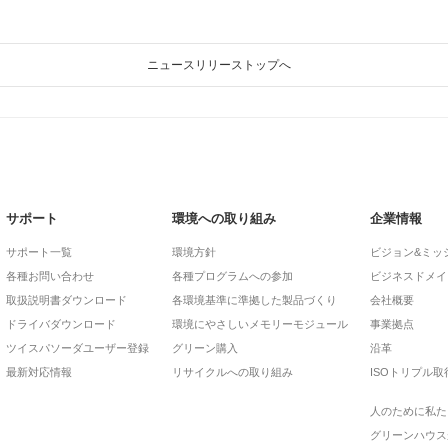
ニュースリリーストップへ
サポート
環境への取り組み
企業情報
サポート一覧
環境方針
ビジョン&ミッ
各種お問い合わせ
各種プログラムへの参加
ビジネスドメイ
取扱説明書ダウンロード
各環境基準に準拠した製品づくり
会社概要
ドライバダウンロード
環境にやさしいメモリーモジュール
事業拠点
ツイスパソーダユーザー登録
グリーン購入
沿革
最新対応情報
リサイクルへの取り組み
ISOトリプル取
人のために私た
グリーンハウス