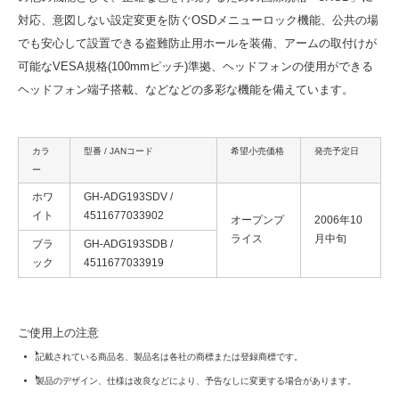
対応、意図しない設定変更を防ぐOSDメニューロック機能、公共の場
でも安心して設置できる盗難防止用ホールを装備、アームの取付けが
可能なVESA規格(100mmピッチ)準拠、ヘッドフォンの使用ができる
ヘッドフォン端子搭載、などなどの多彩な機能を備えています。
カラ
型番 / JANコード
希望小売価格
発売予定日
ー
ホワ
GH-ADG193SDV /
イト
4511677033902
オープンプ
2006年10
ライス
月中旬
ブラ
GH-ADG193SDB /
ック
4511677033919
ご使用上の注意
記載されている商品名、製品名は各社の商標または登録商標です。
製品のデザイン、仕様は改良などにより、予告なしに変更する場合があります。