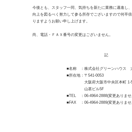
今後とも、スタッフ一同、気持ちを新たに業務に邁進し、
向上を図るべく努力して参る所存でございますので何卒倍
りますようお願い申し上げます。
尚、電話・ＦＡＸ番号の変更はございません。
記
■
名称
：
株式会社グリーンハウス 
■
所在地
：
〒541-0053
大阪府大阪市中央区本町 1-5
山甚ビル5F
■
TEL
：
06-4964-2888
(変更ありませ
■
FAX
：
06-4964-2889
(変更ありませ