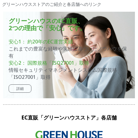
グリーンハウスストアのご紹介と各店舗へのリンク
グリーンハウスのEC直販、
2つの理由で「安心」です。
安心1： 約20年のEC運営実績
これまでの豊富な経験や実績に基づいたノウハウを保
有
安心2： 国際規格「ISO27001」取得
情報セキュリティマネジメントシステム国際規格
「ISO27001」取得
詳細
EC直販「グリーンハウスストア」各店舗