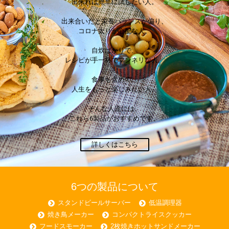
出来れば簡単に試したい人。
出来合いだと栄養バランスが偏り、
コロナ太りが心配な人。
自炊ばかりで、
レシピが手一杯でマンネリな人。
食事も含めて、
人生をもっと楽しみたい人。
そんな人達には、
これら6製品がおすすめです。
詳しくはこちら
6つの製品について
スタンドビールサーバー
低温調理器
焼き鳥メーカー
コンパクトライスクッカー
フードスモーカー
2枚焼きホットサンドメーカー