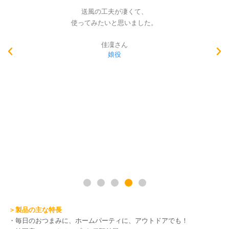
燻製チップス旨しです！！！
改良して無煙のものが、
出来れば良いですね。。
SHI-NAさん
妻の妹役
＞製品の主な特長
・毎日のおつまみに、ホームパーティに、アウトドアでも！