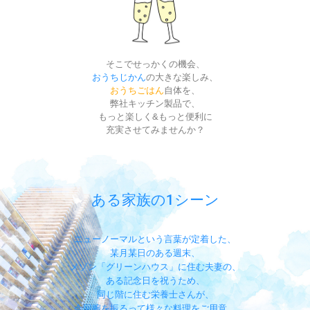
そこでせっかくの機会、
おうちじかん
の大きな楽しみ、
おうちごはん
自体を、
弊社キッチン製品で、
もっと楽しく&もっと便利に
充実させてみませんか？
ある家族の1シーン
ニューノーマルという言葉が定着した、
某月某日のある週末、
メゾン「グリーンハウス」に住む夫妻の、
ある記念日を祝うため、
同じ階に住む栄養士さんが、
今回腕を振るって様々な料理をご用意。