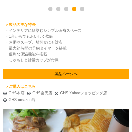
＞製品の主な特長
・インテリアに馴染むシンプル＆省スペース
・1合からでもおいしく炊飯
・お粥やスープ、離乳食にも対応
・最大24時間の予約タイマーを搭載
・便利な保温機能を搭載
・しゃもじと計量カップが付属
製品ページへ
＞ご購入はこちら
GHS本店
GHS楽天店
GHS Yahooショッピング店
GHS amazon店