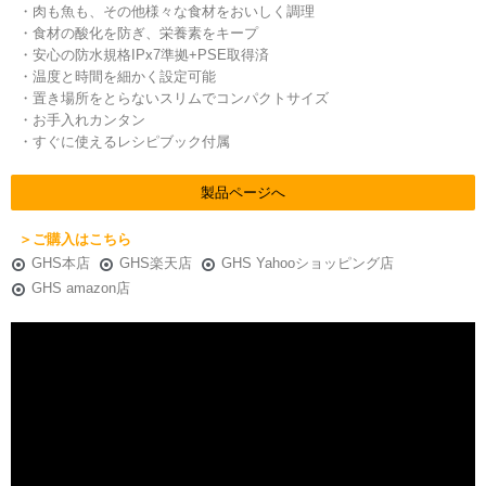
・肉も魚も、その他様々な食材をおいしく調理
・食材の酸化を防ぎ、栄養素をキープ
・安心の防水規格IPx7準拠+PSE取得済
・温度と時間を細かく設定可能
・置き場所をとらないスリムでコンパクトサイズ
・お手入れカンタン
・すぐに使えるレシピブック付属
製品ページへ
＞ご購入はこちら
GHS本店
GHS楽天店
GHS Yahooショッピング店
GHS amazon店