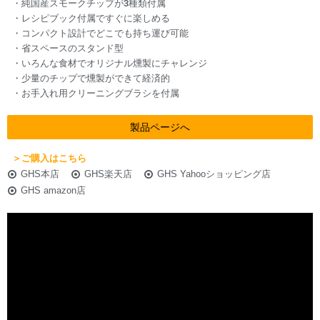
・純国産スモークチップが3種類付属
・レシピブック付属ですぐに楽しめる
・コンパクト設計でどこでも持ち運び可能
・省スペースのスタンド型
・いろんな食材でオリジナル燻製にチャレンジ
・少量のチップで燻製ができて経済的
・お手入れ用クリーニングブラシを付属
製品ページへ
＞ご購入はこちら
GHS本店
GHS楽天店
GHS Yahooショッピング店
GHS amazon店