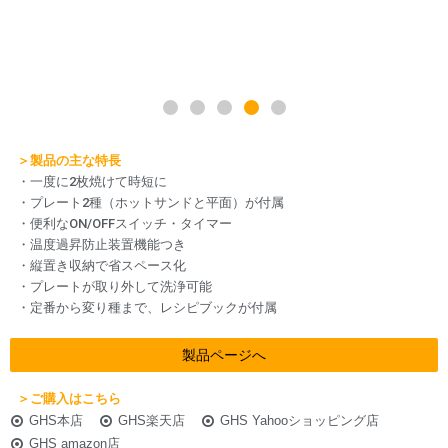
＞製品の主な特長
・一度に2枚焼けて時短に
・プレート2種（ホットサンドと平面）が付属
・便利なON/OFFスイッチ・タイマー
・温度過昇防止装置機能つき
・縦置き収納で省スペース化
・プレートが取り外して洗浄可能
・定番から変り種まで、レシピブックが付属
製品ページへ
＞ご購入はこちら
GHS本店
GHS楽天店
GHS Yahooショッピング店
GHS amazon店