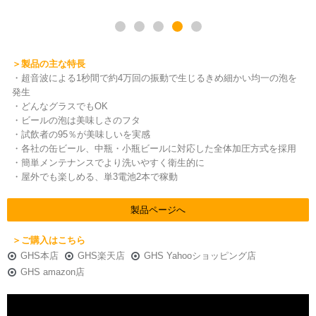
＞製品の主な特長
・超音波による1秒間で約4万回の振動で生じるきめ細かい均一の泡を
発生
・どんなグラスでもOK
・ビールの泡は美味しさのフタ
・試飲者の95％が美味しいを実感
・各社の缶ビール、中瓶・小瓶ビールに対応した全体加圧方式を採用
・簡単メンテナンスでより洗いやすく衛生的に
・屋外でも楽しめる、単3電池2本で稼動
製品ページへ
＞ご購入はこちら
GHS本店
GHS楽天店
GHS Yahooショッピング店
GHS amazon店