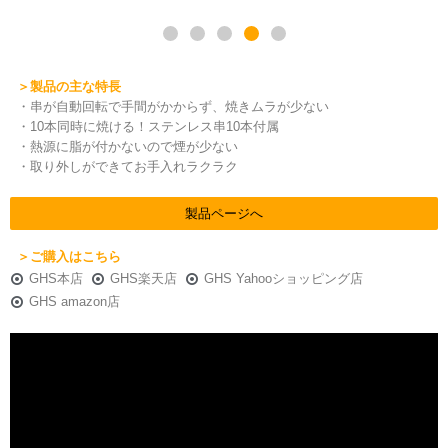
＞製品の主な特長
・串が自動回転で手間がかからず、焼きムラが少ない
・10本同時に焼ける！ステンレス串10本付属
・熱源に脂が付かないので煙が少ない
・取り外しができてお手入れラクラク
製品ページへ
＞ご購入はこちら
GHS本店
GHS楽天店
GHS Yahooショッピング店
GHS amazon店